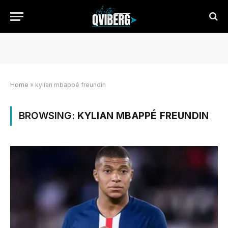
Home
»
kylian mbappé freundin
BROWSING:
KYLIAN MBAPPÉ FREUNDIN